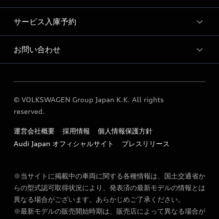
サービス入庫予約
Audi 京都南 店舗情報
Audi 京都南 認定中古車コーナー
お問い合わせ
Audi 京都南 サービス入庫予約
Audi 京都南 運営会社概要
各種お問い合わせ
Audi 京都南 公式LINEアカウント
© VOLKSWAGEN Group Japan K.K. All rights
定期点検 / 車検 料金表
reserved.
勧誘方針
運営会社概要
採用情報
個人情報保護方針
Audi Japan オフィシャルサイト
プレスリリース
※当サイトに掲載中の車両に関する各種情報は、国土交通省か
らの型式認可取得状況により、発表済の最新モデルの情報とは
異なる場合がございます。あらかじめご了承ください。
※最新モデルの販売開始時期は、販売店によって異なる場合が