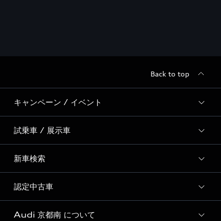
Back to top
キャンペーン / イベント
試乗車 / 展示車
全国統一イベント
ディーラー独自イベント
新車検索
試乗予約
試乗車・展示車一覧
認定中古車
新車検索
Audi 京都南 について
Audi認定中古車検索