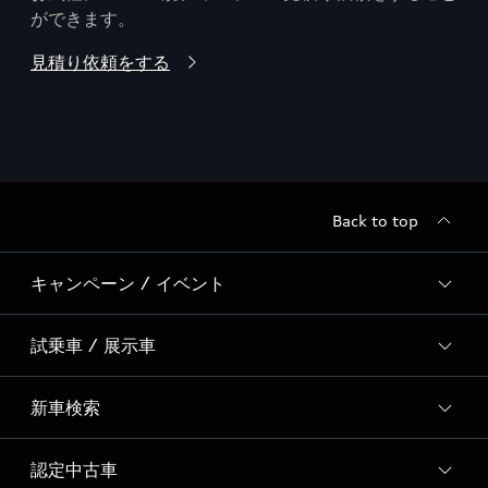
ができます。
見積り依頼をする
Back to top
キャンペーン / イベント
試乗車 / 展示車
全国統一イベント
ディーラー独自イベント
新車検索
試乗予約
試乗車・展示車一覧
認定中古車
新車検索