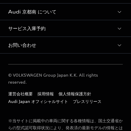
Audi 京都南 について
Audi認定中古車検索
サービス入庫予約
Audi 京都南 店舗情報
Audi 京都南 認定中古車コーナー
お問い合わせ
Audi 京都南 サービス入庫予約
Audi 京都南 運営会社概要
各種お問い合わせ
Audi 京都南 公式LINEアカウント
© VOLKSWAGEN Group Japan K.K. All rights
定期点検 / 車検 料金表
reserved.
勧誘方針
運営会社概要
採用情報
個人情報保護方針
Audi Japan オフィシャルサイト
プレスリリース
※当サイトに掲載中の車両に関する各種情報は、国土交通省か
らの型式認可取得状況により、発表済の最新モデルの情報とは